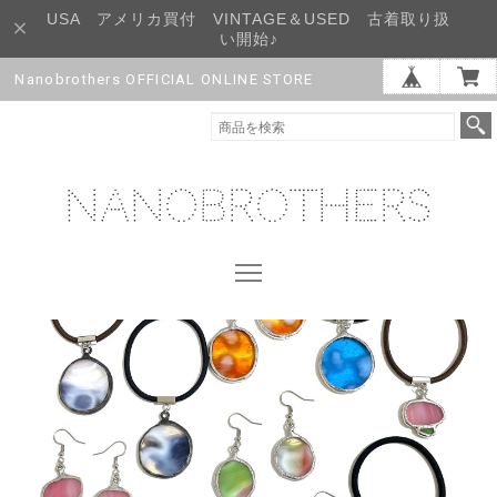
USA アメリカ買付 VINTAGE＆USED 古着取り扱
い開始♪
Nanobrothers OFFICIAL ONLINE STORE