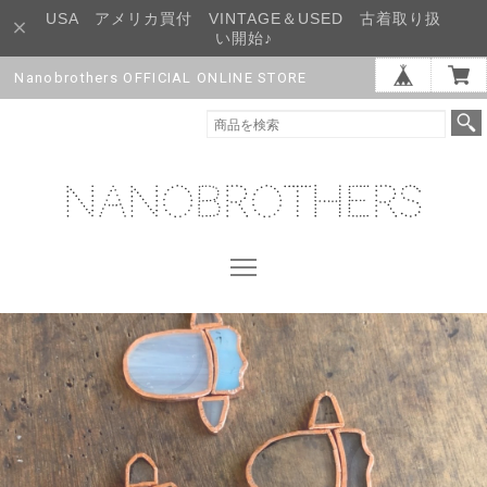
USA アメリカ買付 VINTAGE＆USED 古着取り扱
い開始♪
Nanobrothers OFFICIAL ONLINE STORE