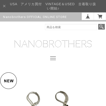
USA アメリカ買付 VINTAGE＆USED 古着取り扱
い開始♪
Nanobrothers OFFICIAL ONLINE STORE