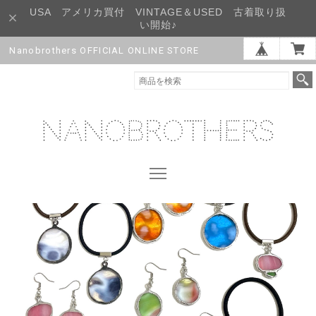
USA アメリカ買付 VINTAGE＆USED 古着取り扱
い開始♪
Nanobrothers OFFICIAL ONLINE STORE