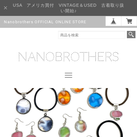
USA アメリカ買付 VINTAGE＆USED 古着取り扱
い開始♪
Nanobrothers OFFICIAL ONLINE STORE