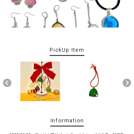
PickUp Item
Information