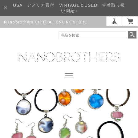
USA アメリカ買付 VINTAGE＆USED 古着取り扱
い開始♪
Nanobrothers OFFICIAL ONLINE STORE