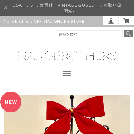
USA アメリカ買付 VINTAGE＆USED 古着取り扱
い開始♪
Nanobrothers OFFICIAL ONLINE STORE