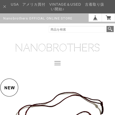
USA アメリカ買付 VINTAGE＆USED 古着取り扱
い開始♪
Nanobrothers OFFICIAL ONLINE STORE