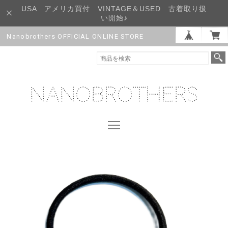
USA アメリカ買付 VINTAGE＆USED 古着取り扱
い開始♪
Nanobrothers OFFICIAL ONLINE STORE