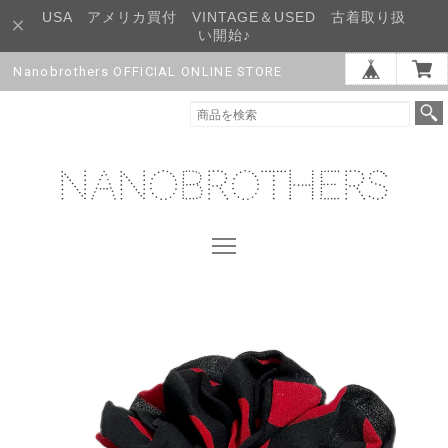
USA アメリカ買付 VINTAGE＆USED 古着取り扱
い開始♪
Nanobrothers OFFICIAL ONLINE STORE