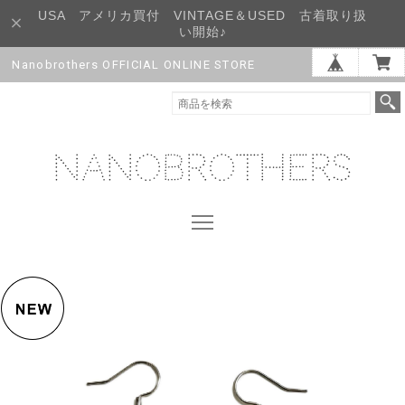
USA アメリカ買付 VINTAGE＆USED 古着取り扱
い開始♪
Nanobrothers OFFICIAL ONLINE STORE