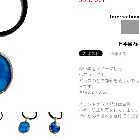
SOLD OUT
Internationa
日本国内
通報する
青い星をイメージした
ヘアゴムです。
ガラスのどの部分を使うかで
ろです。
直径3.2〜3.5cm
ステンドグラス部分は金属テ
ルギー防止加工をしています
そのため水濡れを避けてくだ