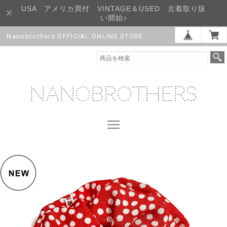
USA アメリカ買付 VINTAGE＆USED 古着取り扱
い開始♪
Nanobrothers OFFICIAL ONLINE STORE