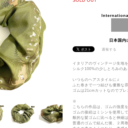
SOLD OUT
Internationa
日本国内
通報する
イタリアのヴィンテージ生地
シルク100%の少しとろみの
いつものヘアスタイルに♫
ふた巻きで一つ結びも優雅な
ゴムは21cmカットなのでブ
※
こちらの作品は、ゴムの強度
ゴムの接続はミシンを使用し
般的な髪ゴムに比べると伸縮
普通のゴムで結んだ後、２周巻