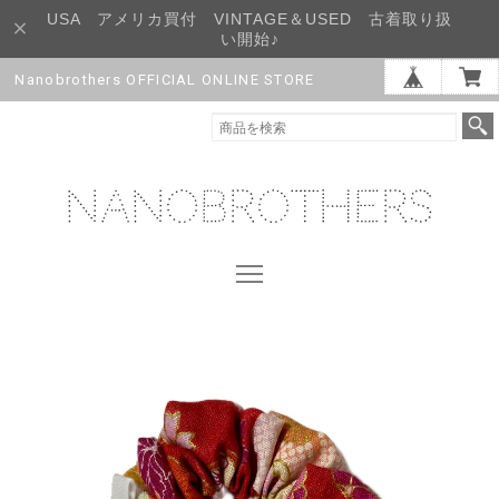
USA アメリカ買付 VINTAGE＆USED 古着取り扱
い開始♪
Nanobrothers OFFICIAL ONLINE STORE