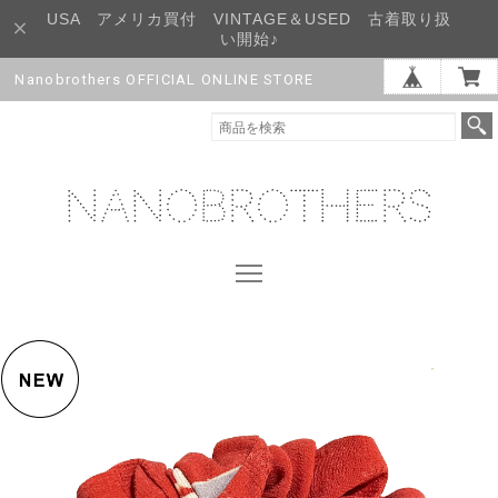
USA アメリカ買付 VINTAGE＆USED 古着取り扱
い開始♪
Nanobrothers OFFICIAL ONLINE STORE